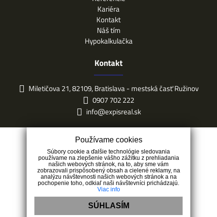
Kariéra
Kontakt
Náš tím
Hypokalkulačka
Kontakt
Miletičova 21, 82109, Bratislava - mestská časť Ružinov
0907 702 222
info@expisreal.sk
Používame cookies
Súbory cookie a ďalšie technológie sledovania
používame na zlepšenie vášho zážitku z prehliadania
našich webových stránok, na to, aby sme vám
zobrazovali prispôsobený obsah a cielené reklamy, na
analýzu návštevnosti našich webových stránok a na
pochopenie toho, odkiaľ naši návštevníci prichádzajú.
Viac info
SÚHLASÍM