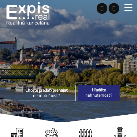
Hľadáte
Chcete predať/prenajať
nehnuteľnosť?
nehnuteľnosť?