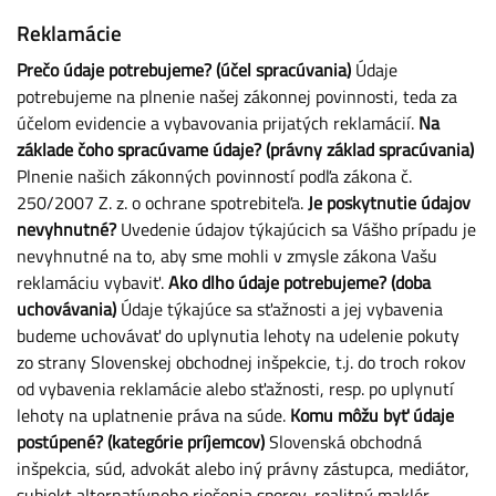
Reklamácie
Prečo údaje potrebujeme? (účel spracúvania)
Údaje
potrebujeme na plnenie našej zákonnej povinnosti, teda za
účelom evidencie a vybavovania prijatých reklamácií.
Na
základe čoho spracúvame údaje? (právny základ spracúvania)
Plnenie našich zákonných povinností podľa zákona č.
250/2007 Z. z. o ochrane spotrebiteľa.
Je poskytnutie údajov
nevyhnutné?
Uvedenie údajov týkajúcich sa Vášho prípadu je
nevyhnutné na to, aby sme mohli v zmysle zákona Vašu
reklamáciu vybaviť.
Ako dlho údaje potrebujeme? (doba
uchovávania)
Údaje týkajúce sa sťažnosti a jej vybavenia
budeme uchovávať do uplynutia lehoty na udelenie pokuty
zo strany Slovenskej obchodnej inšpekcie, t.j. do troch rokov
od vybavenia reklamácie alebo sťažnosti, resp. po uplynutí
lehoty na uplatnenie práva na súde.
Komu môžu byť údaje
postúpené? (kategórie príjemcov)
Slovenská obchodná
inšpekcia, súd, advokát alebo iný právny zástupca, mediátor,
subjekt alternatívneho riešenia sporov, realitný maklér.