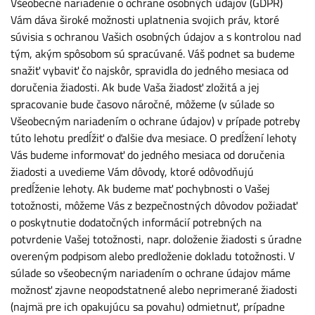
Všeobecné nariadenie o ochrane osobných údajov (GDPR)
Vám dáva široké možnosti uplatnenia svojich práv, ktoré
súvisia s ochranou Vašich osobných údajov a s kontrolou nad
tým, akým spôsobom sú spracúvané. Váš podnet sa budeme
snažiť vybaviť čo najskôr, spravidla do jedného mesiaca od
doručenia žiadosti. Ak bude Vaša žiadosť zložitá a jej
spracovanie bude časovo náročné, môžeme (v súlade so
Všeobecným nariadením o ochrane údajov) v prípade potreby
túto lehotu predĺžiť o ďalšie dva mesiace. O predĺžení lehoty
Vás budeme informovať do jedného mesiaca od doručenia
žiadosti a uvedieme Vám dôvody, ktoré odôvodňujú
predĺženie lehoty. Ak budeme mať pochybnosti o Vašej
totožnosti, môžeme Vás z bezpečnostných dôvodov požiadať
o poskytnutie dodatočných informácií potrebných na
potvrdenie Vašej totožnosti, napr. doloženie žiadosti s úradne
overeným podpisom alebo predloženie dokladu totožnosti. V
súlade so všeobecným nariadením o ochrane údajov máme
možnosť zjavne neopodstatnené alebo neprimerané žiadosti
(najmä pre ich opakujúcu sa povahu) odmietnuť, prípadne