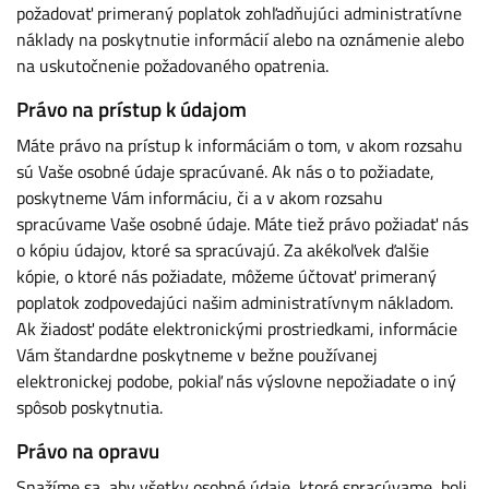
požadovať primeraný poplatok zohľadňujúci administratívne
náklady na poskytnutie informácií alebo na oznámenie alebo
na uskutočnenie požadovaného opatrenia.
Právo na prístup k údajom
Máte právo na prístup k informáciám o tom, v akom rozsahu
sú Vaše osobné údaje spracúvané. Ak nás o to požiadate,
poskytneme Vám informáciu, či a v akom rozsahu
spracúvame Vaše osobné údaje. Máte tiež právo požiadať nás
o kópiu údajov, ktoré sa spracúvajú. Za akékoľvek ďalšie
kópie, o ktoré nás požiadate, môžeme účtovať primeraný
poplatok zodpovedajúci našim administratívnym nákladom.
Ak žiadosť podáte elektronickými prostriedkami, informácie
Vám štandardne poskytneme v bežne používanej
elektronickej podobe, pokiaľ nás výslovne nepožiadate o iný
spôsob poskytnutia.
Právo na opravu
Snažíme sa, aby všetky osobné údaje, ktoré spracúvame, boli