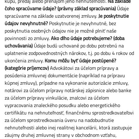
kúpu, predaj alebo prenájom jeho nehnuteľnosti.
Na základe
čoho spracúvame údaje? (právny základ spracúvania)
Údaje
spracúvame na základe uzatvorenej zmluvy.
Je poskytnutie
údajov nevyhnutné?
Poskytnutie je nevyhnutné, bez
poskytnutia osobných údajov nie je možné plniť naše
povinnosti zo zmluvy.
Ako dlho údaje potrebujeme? (doba
uchovávania)
Údaje budú uchované po dobu potrebnú na
uplatnenie zodpovednostných nárokov, t.j. po dobu 4 rokov od
ukončenia zmluvy.
Komu môžu byť údaje postúpené?
(kategórie príjemcov)
Advokátovi za účelom prípravy a
posúdenia zmluvnej dokumentácie (napríklad na prípravu
kúpnej zmluvy), prípadne na vykonanie autorizácie zmluvy,
notárovi za účelom prípravy notárskej zápisnice alebo banke
za účelom prípravy vinkulácie, znalcovi za účelom
vypracovania znaleckého posudku alebo energetického
certifikátu na nehnuteľnosť, finančnému sprostredkovateľovi
za účelom sprostredkovania úveru na nadobudnutie
nehnuteľnosti alebo inej realitnej kancelárii, ktorá zastupuje
záujmy druhej zmluvnej strany v obchodnom vzťahu,