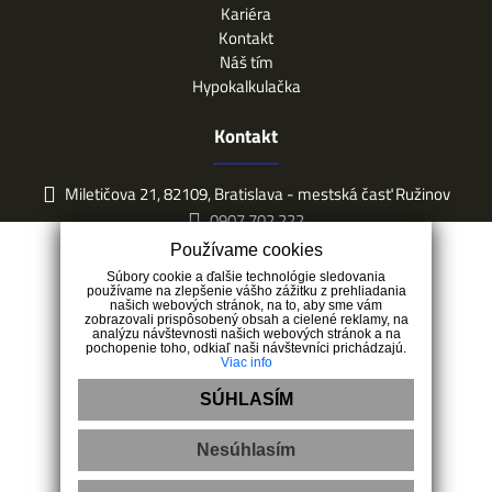
Kariéra
Kontakt
Náš tím
Hypokalkulačka
Kontakt
Miletičova 21, 82109, Bratislava - mestská časť Ružinov
0907 702 222
info@expisreal.sk
Používame cookies
Súbory cookie a ďalšie technológie sledovania
používame na zlepšenie vášho zážitku z prehliadania
našich webových stránok, na to, aby sme vám
zobrazovali prispôsobený obsah a cielené reklamy, na
analýzu návštevnosti našich webových stránok a na
pochopenie toho, odkiaľ naši návštevníci prichádzajú.
Viac info
SÚHLASÍM
Nesúhlasím