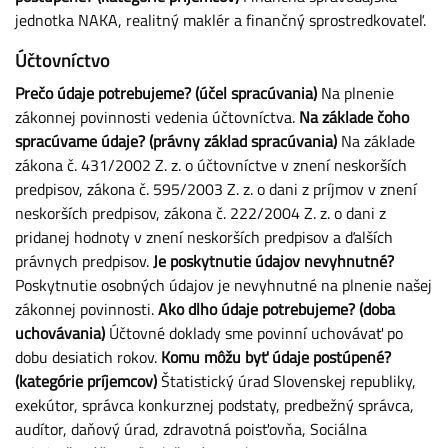
jednotka NAKA, realitný maklér a finančný sprostredkovateľ.
Účtovníctvo
Prečo údaje potrebujeme? (účel spracúvania)
Na plnenie
zákonnej povinnosti vedenia účtovníctva.
Na základe čoho
spracúvame údaje? (právny základ spracúvania)
Na základe
zákona č. 431/2002 Z. z. o účtovníctve v znení neskorších
predpisov, zákona č. 595/2003 Z. z. o dani z príjmov v znení
neskorších predpisov, zákona č. 222/2004 Z. z. o dani z
pridanej hodnoty v znení neskorších predpisov a ďalších
právnych predpisov.
Je poskytnutie údajov nevyhnutné?
Poskytnutie osobných údajov je nevyhnutné na plnenie našej
zákonnej povinnosti.
Ako dlho údaje potrebujeme? (doba
uchovávania)
Účtovné doklady sme povinní uchovávať po
dobu desiatich rokov.
Komu môžu byť údaje postúpené?
(kategórie príjemcov)
Štatistický úrad Slovenskej republiky,
exekútor, správca konkurznej podstaty, predbežný správca,
audítor, daňový úrad, zdravotná poisťovňa, Sociálna