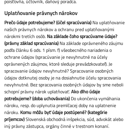
poisťovňa, účtovník, daňový poradca.
Uplatňovanie právnych nárokov
Prečo údaje potrebujeme? (účel spracúvania)
Na uplatňovanie
našich právnych nárokov a ochranu pred uplatňovanými
nárokmi tretích osôb.
Na základe čoho spracúvame údaje?
(právny základ spracúvania)
Na základe oprávneného záujmu
podľa článku 6 ods. 1 písm. f) všeobecného nariadenia o
ochrane údajov (spracúvanie je nevyhnutné na účely
oprávnených záujmov, ktoré sleduje prevádzkovateľ). Je
spracovanie údajov nevyhnutné? Spracovanie osobných
údajov dotknutej osoby je na dosiahnutie účelu spracovania
nevyhnutné. Bez spracovania osobných údajov by sme neboli
schopní právny nárok uplatňovať.
Ako dlho údaje
potrebujeme? (doba uchovávania)
Do ukončenia vymáhania
nároku, resp. do uplynutia premlčacej doby na uplatnenie
nároku.
Komu môžu byť údaje postúpené? (kategórie
príjemcov)
Slovenská obchodná inšpekcia, súd, advokát alebo
iný právny zástupca, orgány činné v trestnom konaní.