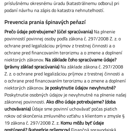
príslušnému okresnému úradu (katastrálnemu odboru) pri
podaní návrhu na zápis do katastra nehnuteľností.
Prevencia prania špinavých peňazí
Prečo údaje potrebujeme? (účel spracúvania)
Na plnenie
povinností povinnej osoby podľa zákona č. 297/2008 Z. z. o
ochrane pred legalizáciou príjmov z trestnej činnosti a o
ochrane pred financovaním terorizmu a o zmene a doplnení
niektorých zákonov.
Na základe čoho spracúvame údaje?
(právny základ spracúvania)
Na základe zákona č. 297/2008
Z. z. o ochrane pred legalizáciou príjmov z trestnej činnosti a
o ochrane pred financovaním terorizmu a o zmene a doplnení
niektorých zákonov.
Je poskytnutie údajov nevyhnutné?
Poskytnutie osobných údajov je nevyhnutné na plnenie našej
zákonnej povinnosti.
Ako dlho údaje potrebujeme? (doba
uchovávania)
Údaje sme povinní uchovávať počas piatich
rokov od skončenia zmluvného vzťahu s klientom v zmysle §
19 zákona č. 297/2008 Z. z.
Komu môžu byť údaje
postúpené? (kategórie príjemcov)
Finančná spravodajská