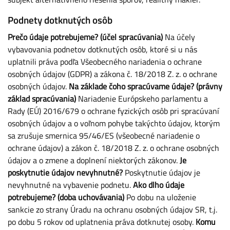
Podnety dotknutých osôb
Prečo údaje potrebujeme? (účel spracúvania)
Na účely
vybavovania podnetov dotknutých osôb, ktoré si u nás
uplatnili práva podľa Všeobecného nariadenia o ochrane
osobných údajov (GDPR) a zákona č. 18/2018 Z. z. o ochrane
osobných údajov.
Na základe čoho spracúvame údaje? (právny
základ spracúvania)
Nariadenie Európskeho parlamentu a
Rady (EÚ) 2016/679 o ochrane fyzických osôb pri spracúvaní
osobných údajov a o voľnom pohybe takýchto údajov, ktorým
sa zrušuje smernica 95/46/ES (všeobecné nariadenie o
ochrane údajov) a zákon č. 18/2018 Z. z. o ochrane osobných
údajov a o zmene a doplnení niektorých zákonov.
Je
poskytnutie údajov nevyhnutné?
Poskytnutie údajov je
nevyhnutné na vybavenie podnetu.
Ako dlho údaje
potrebujeme? (doba uchovávania)
Po dobu na uloženie
sankcie zo strany Úradu na ochranu osobných údajov SR, t.j.
po dobu 5 rokov od uplatnenia práva dotknutej osoby.
Komu