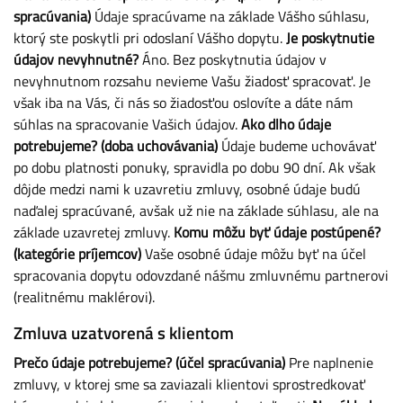
spracúvania)
Údaje spracúvame na základe Vášho súhlasu,
ktorý ste poskytli pri odoslaní Vášho dopytu.
Je poskytnutie
údajov nevyhnutné?
Áno. Bez poskytnutia údajov v
nevyhnutnom rozsahu nevieme Vašu žiadosť spracovať. Je
však iba na Vás, či nás so žiadosťou oslovíte a dáte nám
súhlas na spracovanie Vašich údajov.
Ako dlho údaje
potrebujeme? (doba uchovávania)
Údaje budeme uchovávať
po dobu platnosti ponuky, spravidla po dobu 90 dní. Ak však
dôjde medzi nami k uzavretiu zmluvy, osobné údaje budú
naďalej spracúvané, avšak už nie na základe súhlasu, ale na
základe uzavretej zmluvy.
Komu môžu byť údaje postúpené?
(kategórie príjemcov)
Vaše osobné údaje môžu byť na účel
spracovania dopytu odovzdané nášmu zmluvnému partnerovi
(realitnému maklérovi).
Zmluva uzatvorená s klientom
Prečo údaje potrebujeme? (účel spracúvania)
Pre naplnenie
zmluvy, v ktorej sme sa zaviazali klientovi sprostredkovať