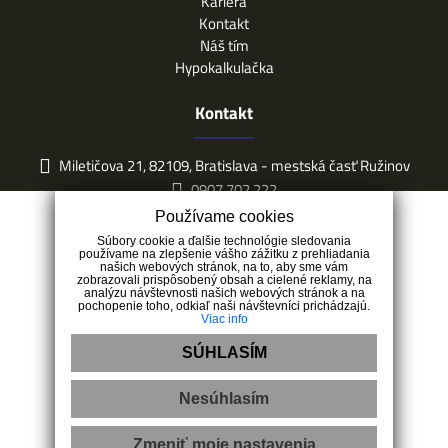
Kariéra
Kontakt
Náš tím
Hypokalkulačka
Kontakt
Miletičova 21, 82109, Bratislava - mestská časť Ružinov
0907 702 222
info@expisreal.sk
Používame cookies
Súbory cookie a ďalšie technológie sledovania
používame na zlepšenie vášho zážitku z prehliadania
našich webových stránok, na to, aby sme vám
zobrazovali prispôsobený obsah a cielené reklamy, na
analýzu návštevnosti našich webových stránok a na
pochopenie toho, odkiaľ naši návštevníci prichádzajú.
Viac info
SÚHLASÍM
Nesúhlasím
Zmeniť moje nastavenia