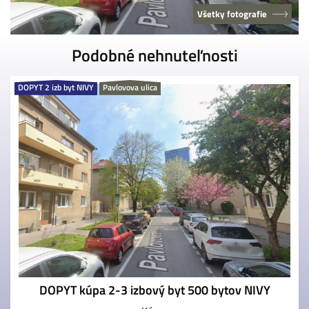
Všetky fotografie
Podobné nehnuteľnosti
DOPYT 2 izb byt NIVY
Pavlovova ulica
DOPYT kúpa 2-3 izbový byt 500 bytov NIVY