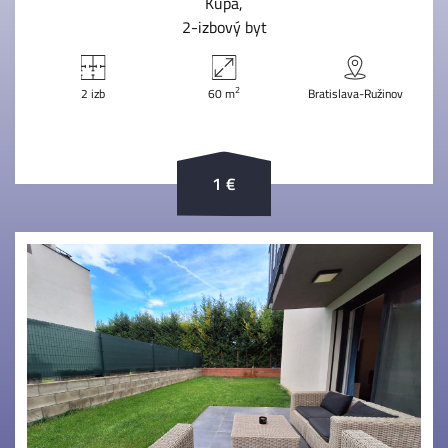
Kúpa
2-izbový byt
2
2 izb
60 m
Bratislava-Ružinov
1 €