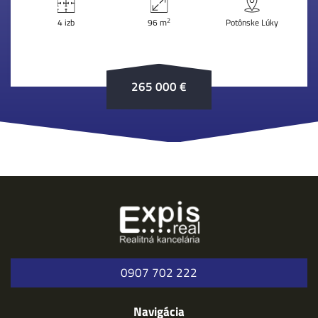
2
4 izb
96 m
Potônske Lúky
265 000 €
0907 702 222
Navigácia