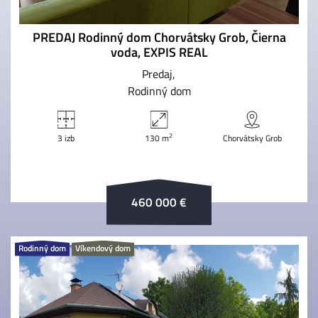
PREDAJ Rodinný dom Chorvátsky Grob, Čierna
voda, EXPIS REAL
Predaj
Rodinný dom
2
3 izb
130 m
Chorvátsky Grob
460 000 €
Rodinný dom
Víkendový dom