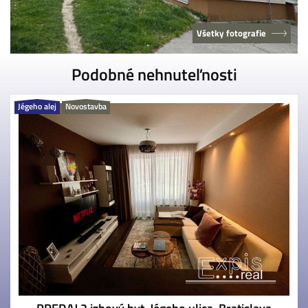
Všetky fotografie
Podobné nehnuteľnosti
Jégeho alej
Novostavba