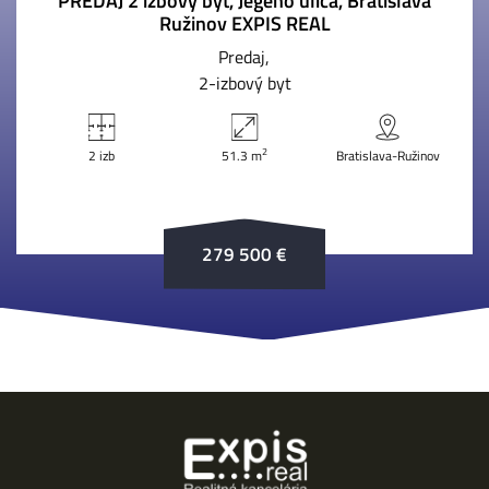
PREDAJ 2 izbový byt, Jégeho ulica, Bratislava
Ružinov EXPIS REAL
Predaj
2-izbový byt
2
2 izb
51.3 m
Bratislava-Ružinov
279 500 €